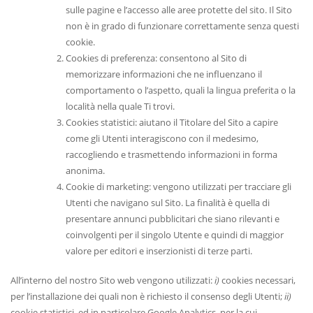
sulle pagine e l’accesso alle aree protette del sito. Il Sito
non è in grado di funzionare correttamente senza questi
cookie.
Cookies di preferenza: consentono al Sito di
memorizzare informazioni che ne influenzano il
comportamento o l’aspetto, quali la lingua preferita o la
località nella quale Ti trovi.
Cookies statistici: aiutano il Titolare del Sito a capire
come gli Utenti interagiscono con il medesimo,
raccogliendo e trasmettendo informazioni in forma
anonima.
Cookie di marketing: vengono utilizzati per tracciare gli
Utenti che navigano sul Sito. La finalità è quella di
presentare annunci pubblicitari che siano rilevanti e
coinvolgenti per il singolo Utente e quindi di maggior
valore per editori e inserzionisti di terze parti.
All’interno del nostro Sito web vengono utilizzati:
i)
cookies necessari,
per l’installazione dei quali non è richiesto il consenso degli Utenti;
ii)
cookie statistici, ed in particolare Google Analytics, per la cui