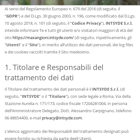
Ai sensi del Regolamento Europeo n. 679 del 2016 (di seguito, il
“
GDPR
”) e del D.Lgs. 30 giugno 2003, n. 196, come modificato dal D.Lgs.
10 agosto 2018, n. 101 (di seguito, il “
Codice Privacy
”),
INTSYDE S.r.l.
intende informare Te e tutti gli utenti e/o visitatori maggiori di età del
sito
https://maxangioni.intsyde.com/
(di seguito, rispettivamente, gli
“
Utenti
” e il “
Sito
”), in merito all’utilizzo dei dati personali, dei log files
e dei cookies raccolti tramite il Sito medesimo.
1. Titolare e Responsabili del
trattamento dei dati
Il Titolare del trattamento dei dati personali è il
INTSYDE S.r.l.
(di
seguito, “
INTSYDE
” o il “
Titolare
”), con sede legale a Roma, Via della
Stazione Aurelia n. 171/173, codice fiscale 17204281004, in persona
dell’Amministratore Delegato, Dott. Alessandro Carpignano, telefono
06-88654400, e-mail
privacy@intsyde.com
.
L’elenco aggiornato dei Responsabili del trattamento designati può
essere fornito su richiesta da parte degli Utenti.