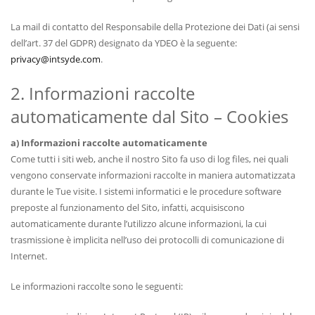
La mail di contatto del Responsabile della Protezione dei Dati (ai sensi
dell’art. 37 del GDPR) designato da YDEO è la seguente:
privacy@intsyde.com
.
2. Informazioni raccolte
automaticamente dal Sito – Cookies
a) Informazioni raccolte automaticamente
Come tutti i siti web, anche il nostro Sito fa uso di log files, nei quali
vengono conservate informazioni raccolte in maniera automatizzata
durante le Tue visite. I sistemi informatici e le procedure software
preposte al funzionamento del Sito, infatti, acquisiscono
automaticamente durante l’utilizzo alcune informazioni, la cui
trasmissione è implicita nell’uso dei protocolli di comunicazione di
Internet.
Le informazioni raccolte sono le seguenti: