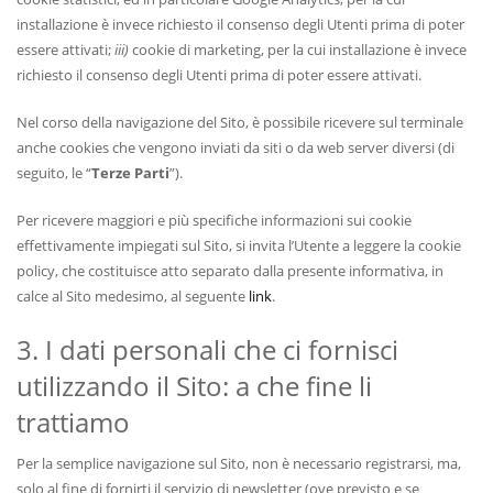
installazione è invece richiesto il consenso degli Utenti prima di poter
essere attivati;
iii)
cookie di marketing, per la cui installazione è invece
richiesto il consenso degli Utenti prima di poter essere attivati.
Nel corso della navigazione del Sito, è possibile ricevere sul terminale
anche cookies che vengono inviati da siti o da web server diversi (di
seguito, le “
Terze Parti
”).
Per ricevere maggiori e più specifiche informazioni sui cookie
effettivamente impiegati sul Sito, si invita l’Utente a leggere la cookie
policy, che costituisce atto separato dalla presente informativa, in
calce al Sito medesimo, al seguente
link
.
3. I dati personali che ci fornisci
utilizzando il Sito: a che fine li
trattiamo
Per la semplice navigazione sul Sito, non è necessario registrarsi, ma,
solo al fine di fornirti il servizio di newsletter (ove previsto e se