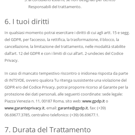
Responsabili del trattamento.
6. I tuoi diritti
In qualsiasi momento potrai esercitare i diritti di cui agli artt. 15 e segg.
del GDPR, per l’accesso, la rettifica, la trasformazione, il blocco, la
cancellazione, la limitazione del trattamento, nelle modalità stabilite
dall’art. 12 del GDPR e con i limiti di cui all’art. 2-undecies del Codice
Privacy.
In caso di mancato tempestivo riscontro o inidonea risposta da parte
di INTSYDE, ovvero qualora Tu ritenga sussistente una violazione del
GDPR e/o del Codice Privacy, potrai proporre ricorso al Garante per la
protezione dei dati personali, alle seguenti coordinate: sede legale:
Piazza Venezia n. 11, 00187 Roma, sito web:
www.gpdp.it
o
www.garanteprivacy.it
, email:
garante@gpdp.it
, fax: (+39)
06.69677.3785, centralino telefonico: (+39) 06.69677.1.
7. Durata del Trattamento