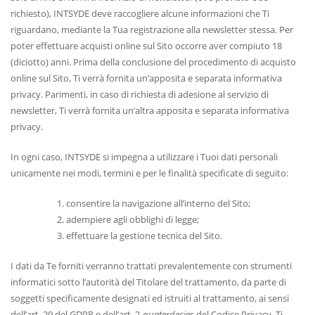
richiesto), INTSYDE deve raccogliere alcune informazioni che Ti
riguardano, mediante la Tua registrazione alla newsletter stessa. Per
poter effettuare acquisti online sul Sito occorre aver compiuto 18
(diciotto) anni. Prima della conclusione del procedimento di acquisto
online sul Sito, Ti verrà fornita un’apposita e separata informativa
privacy. Parimenti, in caso di richiesta di adesione al servizio di
newsletter, Ti verrà fornita un’altra apposita e separata informativa
privacy.
In ogni caso, INTSYDE si impegna a utilizzare i Tuoi dati personali
unicamente nei modi, termini e per le finalità specificate di seguito:
consentire la navigazione all’interno del Sito;
adempiere agli obblighi di legge;
effettuare la gestione tecnica del Sito.
I dati da Te forniti verranno trattati prevalentemente con strumenti
informatici sotto l’autorità del Titolare del trattamento, da parte di
soggetti specificamente designati ed istruiti al trattamento, ai sensi
dell’art. 29 del GDPR e dell’art. 2-
quaterdecies
del Codice Privacy. Ti