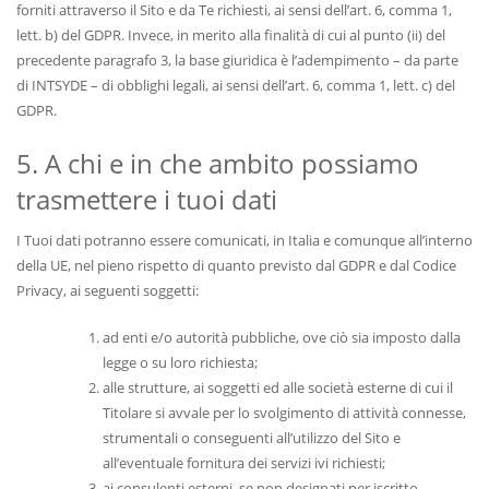
forniti attraverso il Sito e da Te richiesti, ai sensi dell’art. 6, comma 1,
lett. b) del GDPR. Invece, in merito alla finalità di cui al punto (ii) del
precedente paragrafo 3, la base giuridica è l’adempimento – da parte
di INTSYDE – di obblighi legali, ai sensi dell’art. 6, comma 1, lett. c) del
GDPR.
5. A chi e in che ambito possiamo
trasmettere i tuoi dati
I Tuoi dati potranno essere comunicati, in Italia e comunque all’interno
della UE, nel pieno rispetto di quanto previsto dal GDPR e dal Codice
Privacy, ai seguenti soggetti:
ad enti e/o autorità pubbliche, ove ciò sia imposto dalla
legge o su loro richiesta;
alle strutture, ai soggetti ed alle società esterne di cui il
Titolare si avvale per lo svolgimento di attività connesse,
strumentali o conseguenti all’utilizzo del Sito e
all’eventuale fornitura dei servizi ivi richiesti;
ai consulenti esterni, se non designati per iscritto